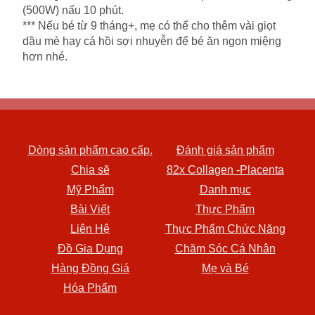
(500W) nấu 10 phút.
*** Nếu bé từ 9 tháng+, mẹ có thể cho thêm vài giọt
dầu mè hay cá hồi sợi nhuyễn để bé ăn ngon miệng
hơn nhé.
Dòng sản phẩm cao cấp.
Đánh giá sản phẩm
Chia sẽ
82x Collagen -Placenta
Mỹ Phẩm
Danh mục
Bài Viết
Thực Phẩm
Liên Hệ
Thực Phẩm Chức Năng
Đồ Gia Dụng
Chăm Sóc Cá Nhân
Hàng Đồng Giá
Mẹ và Bé
Hóa Phẩm