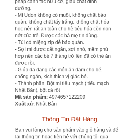
pháp canh tác hữu cơ, giàu chất dinh
dưỡng.
- Mì Udon không có muối, không chất bảo
quản, không chất tẩy trắng, không chất hóa
học nên rất an toàn cho hệ tiêu hóa còn non
nớt của trẻ. Được các bà mẹ tin dùng.
- Túi có miệng zip dễ bảo quản.
- Sợi mì được cắt ngắn, sợi nhỏ, mềm phù
hợp nên các bé 7 tháng trở lên đã có thể ăn
được rồi.
- Giúp đa dạng các món ăn dặm cho bé,
chống ngán, kích thích vị giác bé.
- Thành phần: Bột mì tiểu mạch ( tiểu mạch
Nhật Bản), bột cà rốt
Mã sản phẩm:
4974657122209
Xuất xứ
: Nhật Bản
Thông Tin Đặt Hàng
Bạn vui lòng cho sản phẩm vào giỏ hàng và để
lại thông tin hoặc liên hệ với chúng tôi qua